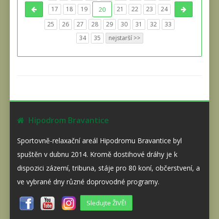
17
18
19
20
21
22
23
24
25
26
27
28
29
30
31
32
33
34
35
nejstarší >>
Hipodrom Bravantice
Sportovně-relaxační areál Hipodromu Bravantice byl
spuštěn v dubnu 2014. Kromě dostihové dráhy je k
dispozici zázemí, tribuna, stáje pro 80 koní, občerstvení, a
ve vybrané dny různé doprovodné programy.
Sledujte ŽIVĚ!