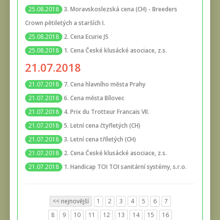
3. Moravskoslezská cena (CH) - Breeders
25.08.2018
Crown pětiletých a starších I.
2. Cena Ecurie JS
25.08.2018
1. Cena České klusácké asociace, z.s.
25.08.2018
21.07.2018
7. Cena hlavního města Prahy
21.07.2018
6. Cena města Bílovec
21.07.2018
4. Prix du Trotteur Francais VII.
21.07.2018
5. Letní cena čtyřletých (CH)
21.07.2018
3. Letní cena tříletých (CH)
21.07.2018
2. Cena České klusácké asociace, z.s.
21.07.2018
1. Handicap TOI TOI sanitární systémy, s.r.o.
21.07.2018
<< nejnovější
1
2
3
4
5
6
7
8
9
10
11
12
13
14
15
16