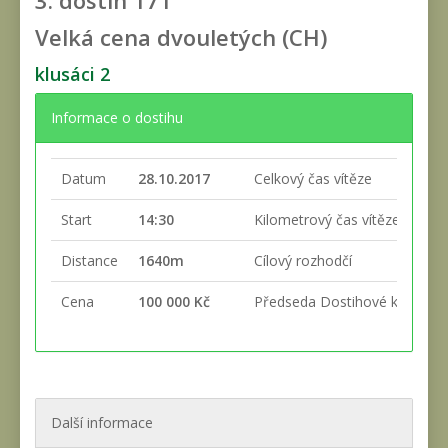
3. dostih
171
Velká cena dvouletých (CH)
klusáci 2
Informace o dostihu
Datum
28.10.2017
Celkový čas vítěze
Start
14:30
Kilometrový čas vítěze
Distance
1640m
Cílový rozhodčí
Cena
100 000 Kč
Předseda Dostihové komise
Další informace