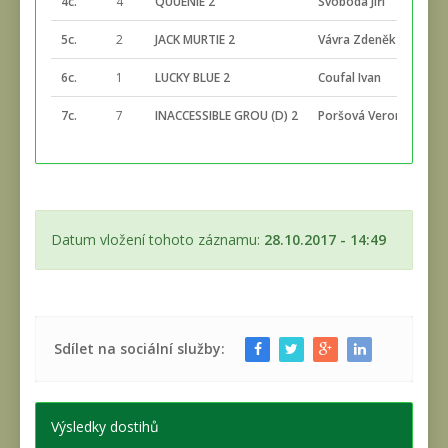
4c.
4
QUUENIE 2
Svoboda Jiří
2
5c.
2
JACK MURTIE 2
Vávra Zdeněk
2
6c.
1
LUCKY BLUE 2
Coufal Ivan
2
7c.
7
INACCESSIBLE GROU (D) 2
Poršová Veronika
2
Datum vložení tohoto záznamu:
28.10.2017 - 14:49
Sdílet na sociální služby:
Výsledky dostihů