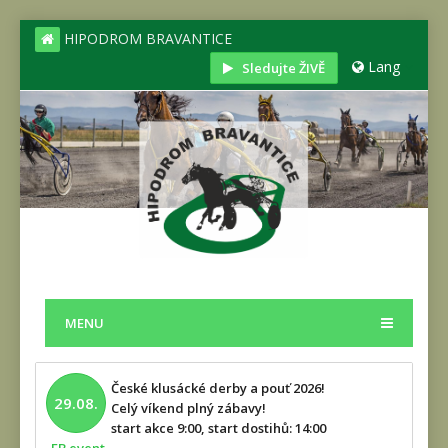
HIPODROM BRAVANTICE
Lang
Sledujte ŽIVĚ
MENU
České klusácké derby a pouť 2026!
29.08.
Celý víkend plný zábavy!
start akce 9:00, start dostihů: 14:00