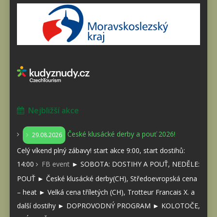
Nejbližší akce
České klusácké derby a pouť 2026!
29.08.2026
Celý víkend plný zábavy! start akce 9:00, start dostihů:
14:00
FB event
► SOBOTA: DOSTIHY A POUŤ, NEDĚLE:
POUŤ ► České klusácké derby(CH), Středoevropská cena
– heat ► Velká cena tříletých (CH), Trotteur Francais X. a
další dostihy ► DOPROVODNÝ PROGRAM ► KOLOTOČE,