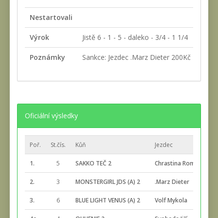
Nestartovali
Výrok
Jistě 6 - 1 - 5 - daleko - 3/4 - 1 1/4
Poznámky
Sankce: Jezdec .Marz Dieter 200Kč za přeje
Oficiální výsledky
Poř.
St.čís.
Kůň
Jezdec
C
1.
5
SAKKO TEČ 2
Chrastina Roman
2
2.
3
MONSTERGIRL JDS (A) 2
.Marz Dieter
2
3.
6
BLUE LIGHT VENUS (A) 2
Volf Mykola
2