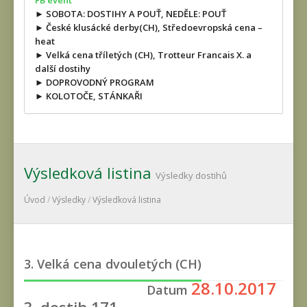
FB event
► SOBOTA: DOSTIHY A POUŤ, NEDĚLE: POUŤ
► České klusácké derby(CH), Středoevropská cena –
heat
► Velká cena tříletých (CH), Trotteur Francais X. a
další dostihy
► DOPROVODNÝ PROGRAM
► KOLOTOČE, STÁNKAŘI
Výsledková listina
Výsledky dostihů
Úvod
/
Výsledky
/
Výsledková listina
3. Velká cena dvouletých (CH)
28.10.2017
Datum