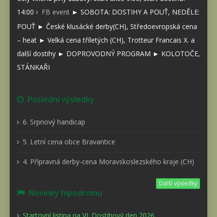
14:00
FB event
► SOBOTA: DOSTIHY A POUŤ, NEDĚLE:
POUŤ ► České klusácké derby(CH), Středoevropská cena
– heat ► Velká cena tříletých (CH), Trotteur Francais X. a
další dostihy ► DOPROVODNÝ PROGRAM ► KOLOTOČE,
STÁNKAŘI
Poslední výsledky
6. Srpnový handicap
5. Letní cena obce Bravantice
4. Přípravná derby-cena Moravskoslezského kraje (CH)
Další výsledky
Novinky hipodromu
Startovní listina na VI. Dostihový den 2026