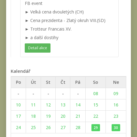
FB event
► Velká cena dvouletých (CH)
► Cena prezidenta - Zlatý okruh VIII.(SD)
► Trotteur Francais XV.
► a další dostihy
Detail akce
Kalendář
Po
Út
St
Čt
Pá
So
Ne
-
-
-
-
-
08
09
10
11
12
13
14
15
16
17
18
19
20
21
22
23
24
25
26
27
28
29
30