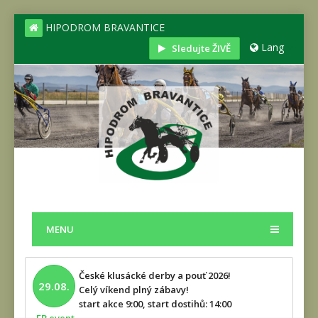
HIPODROM BRAVANTICE
Lang
Sledujte ŽIVĚ
MENU
České klusácké derby a pouť 2026!
29.08.
Celý víkend plný zábavy!
start akce 9:00, start dostihů: 14:00