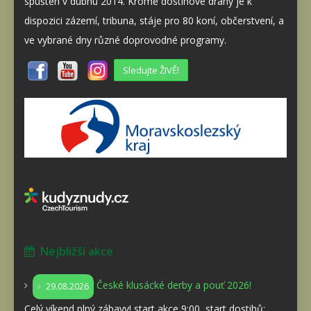
spuštěn v dubnu 2014. Kromě dostihové dráhy je k
dispozici zázemí, tribuna, stáje pro 80 koní, občerstvení, a
ve vybrané dny různé doprovodné programy.
Sledujte ŽIVĚ!
Nejbližší akce
České klusácké derby a pouť 2026!
29.08.2026
Celý víkend plný zábavy! start akce 9:00, start dostihů: