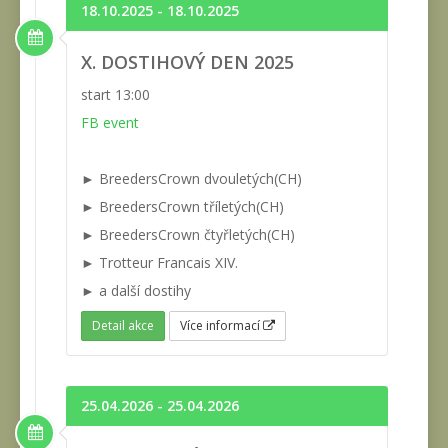
18.10.2025 - 18.10.2025
X. DOSTIHOVÝ DEN 2025
start 13:00
FB event
► BreedersCrown dvouletých(CH)
► BreedersCrown tříletých(CH)
► BreedersCrown čtyřletých(CH)
► Trotteur Francais XIV.
► a další dostihy
Detail akce
Více informací
25.04.2026 - 25.04.2026