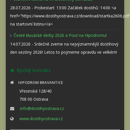
28.07.2026 - Probestart: 13:00 Začátek dostihů: 14:00 <a
href="https://www.dostihyostrava.cz/download/startka2606.pd
na startovní listinu</a>
České klusácké derby 2026 a Pouť na Hipodromu!
14.07.2026 - Srdečně zveme na nejvýznamnější dostihový
den sezóny 2026! Letos to pojmeme opravdu ve velkém!
Rychlý kontakt
HIPODROM BRAVANTICE
Vřesinská 128/40
708 00 Ostrava
info@dostihyostrava.cz
www.dostihyostrava.cz