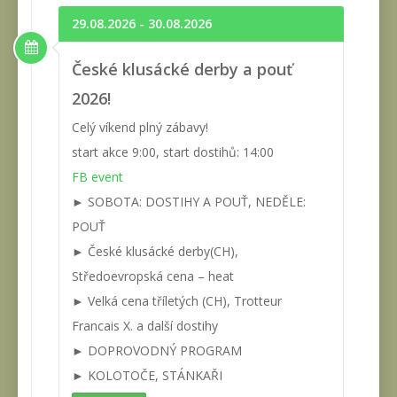
29.08.2026 - 30.08.2026
České klusácké derby a pouť
2026!
Celý víkend plný zábavy!
start akce 9:00, start dostihů: 14:00
FB event
► SOBOTA: DOSTIHY A POUŤ, NEDĚLE:
POUŤ
► České klusácké derby(CH),
Středoevropská cena – heat
► Velká cena tříletých (CH), Trotteur
Francais X. a další dostihy
► DOPROVODNÝ PROGRAM
► KOLOTOČE, STÁNKAŘI