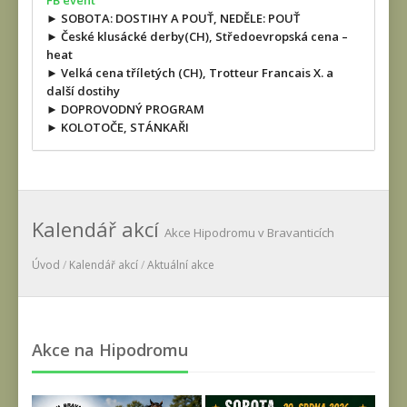
FB event
► SOBOTA: DOSTIHY A POUŤ, NEDĚLE: POUŤ
► České klusácké derby(CH), Středoevropská cena –
heat
► Velká cena tříletých (CH), Trotteur Francais X. a
další dostihy
► DOPROVODNÝ PROGRAM
► KOLOTOČE, STÁNKAŘI
Kalendář akcí
Akce Hipodromu v Bravanticích
Úvod
/
Kalendář akcí
/
Aktuální akce
Akce na Hipodromu