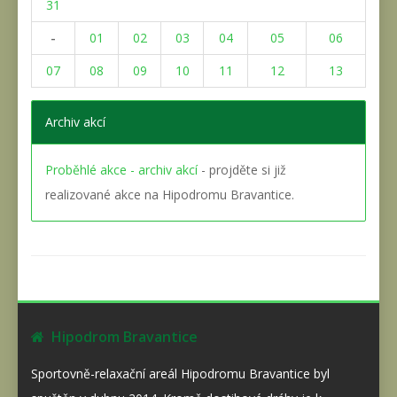
31
-
01
02
03
04
05
06
07
08
09
10
11
12
13
Archiv akcí
Proběhlé akce - archiv akcí
- projděte si již
realizované akce na Hipodromu Bravantice.
Hipodrom Bravantice
Sportovně-relaxační areál Hipodromu Bravantice byl