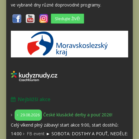
ve vybrané dny různé doprovodné programy.
Sledujte ŽIVĚ!
Nejbližší akce
České klusácké derby a pouť 2026!
29.08.2026
Celý víkend plný zábavy! start akce 9:00, start dostihů:
14:00
FB event
► SOBOTA: DOSTIHY A POUŤ, NEDĚLE: