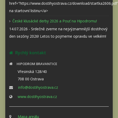
href="https://www.dostihyostrava.cz/download/startka2606.pd
na startovní listinu</a>
České klusácké derby 2026 a Pouť na Hipodromu!
14.07.2026 - Srdečně zveme na nejvýznamnější dostihový
den sezóny 2026! Letos to pojmeme opravdu ve velkém!
Rychlý kontakt
HIPODROM BRAVANTICE
Vřesinská 128/40
708 00 Ostrava
info@dostihyostrava.cz
www.dostihyostrava.cz
Mapa areálu