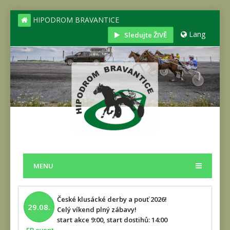
HIPODROM BRAVANTICE
Lang
Sledujte ŽIVĚ
MENU
České klusácké derby a pouť 2026!
29.08.
Celý víkend plný zábavy!
start akce 9:00, start dostihů: 14:00