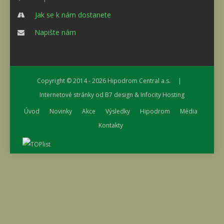
Jak se k nám dostanete
Napište nám
Copyright © 2014 - 2026
Hipodrom Central a.s.
|
Internetové stránky od
B7 design
&
Infocity Hosting
Úvod
Novinky
Akce
Výsledky
Hipodrom
Média
Kontakty