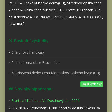
POUŤ ► České klusácké derby(CH), Středoevropská cena
– heat ► Velká cena tříletých (CH), Trotteur Francais X. a
další dostihy ► DOPROVODNÝ PROGRAM ► KOLOTOČE,
STÁNKAŘI
Poslední výsledky
6. Srpnový handicap
5. Letní cena obce Bravantice
4. Přípravná derby-cena Moravskoslezského kraje (CH)
Další výsledky
Novinky hipodromu
Startovní listina na VI. Dostihový den 2026
28.07.2026 - Probestart: 13:00 Začátek dostihů: 14:00 <a