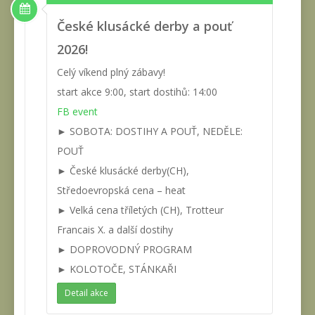
České klusácké derby a pouť
2026!
Celý víkend plný zábavy!
start akce 9:00, start dostihů: 14:00
FB event
► SOBOTA: DOSTIHY A POUŤ, NEDĚLE:
POUŤ
► České klusácké derby(CH),
Středoevropská cena – heat
► Velká cena tříletých (CH), Trotteur
Francais X. a další dostihy
► DOPROVODNÝ PROGRAM
► KOLOTOČE, STÁNKAŘI
Detail akce