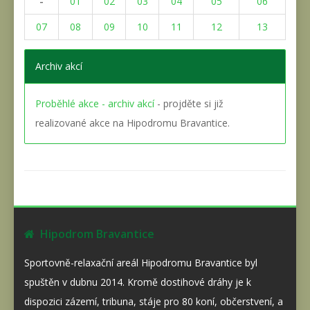
-
01
02
03
04
05
06
07
08
09
10
11
12
13
Archiv akcí
Proběhlé akce - archiv akcí
- projděte si již
realizované akce na Hipodromu Bravantice.
Hipodrom Bravantice
Sportovně-relaxační areál Hipodromu Bravantice byl
spuštěn v dubnu 2014. Kromě dostihové dráhy je k
dispozici zázemí, tribuna, stáje pro 80 koní, občerstvení, a