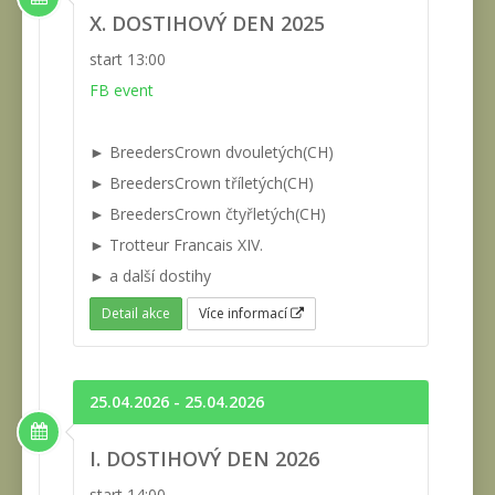
X. DOSTIHOVÝ DEN 2025
start 13:00
FB event
► BreedersCrown dvouletých(CH)
► BreedersCrown tříletých(CH)
► BreedersCrown čtyřletých(CH)
► Trotteur Francais XIV.
► a další dostihy
Detail akce
Více informací
25.04.2026 - 25.04.2026
I. DOSTIHOVÝ DEN 2026
start 14:00