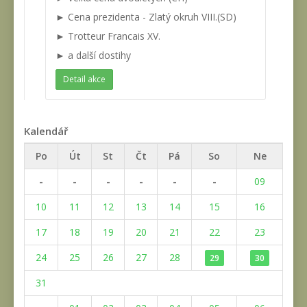
► Cena prezidenta - Zlatý okruh VIII.(SD)
► Trotteur Francais XV.
► a další dostihy
Detail akce
Kalendář
Po
Út
St
Čt
Pá
So
Ne
-
-
-
-
-
-
09
10
11
12
13
14
15
16
17
18
19
20
21
22
23
24
25
26
27
28
29
30
31