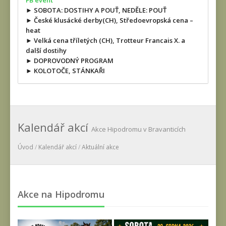
FB event
► SOBOTA: DOSTIHY A POUŤ, NEDĚLE: POUŤ
► České klusácké derby(CH), Středoevropská cena –
heat
► Velká cena tříletých (CH), Trotteur Francais X. a
další dostihy
► DOPROVODNÝ PROGRAM
► KOLOTOČE, STÁNKAŘI
Kalendář akcí
Akce Hipodromu v Bravanticích
Úvod
/
Kalendář akcí
/
Aktuální akce
Akce na Hipodromu