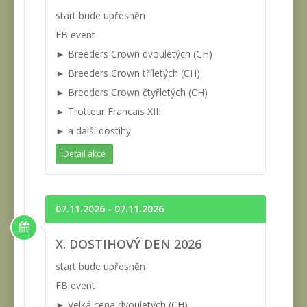
start bude upřesněn
FB event
► Breeders Crown dvouletých (CH)
► Breeders Crown tříletých (CH)
► Breeders Crown čtyřletých (CH)
► Trotteur Francais XIII.
► a další dostihy
Detail akce
07.11.2026 - 07.11.2026
X. DOSTIHOVÝ DEN 2026
start bude upřesněn
FB event
► Velká cena dvouletých (CH)