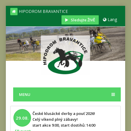
HIPODROM BRAVANTICE
Lang
Sledujte ŽIVĚ
MENU
České klusácké derby a pouť 2026!
29.08.
Celý víkend plný zábavy!
start akce 9:00, start dostihů: 14:00