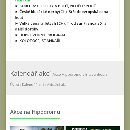
FB event
► SOBOTA: DOSTIHY A POUŤ, NEDĚLE: POUŤ
► České klusácké derby(CH), Středoevropská cena –
heat
► Velká cena tříletých (CH), Trotteur Francais X. a
další dostihy
► DOPROVODNÝ PROGRAM
► KOLOTOČE, STÁNKAŘI
Kalendář akcí
Akce Hipodromu v Bravanticích
Úvod
/
Kalendář akcí
/
Aktuální akce
Akce na Hipodromu