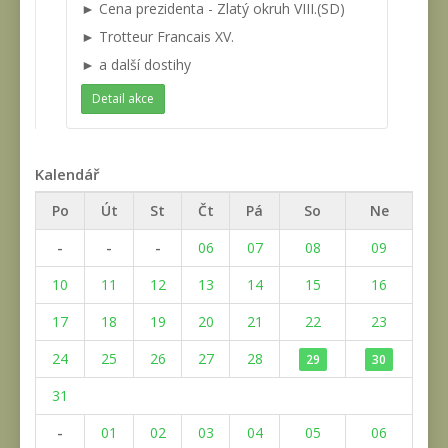
► Cena prezidenta - Zlatý okruh VIII.(SD)
► Trotteur Francais XV.
► a další dostihy
Detail akce
Kalendář
Po
Út
St
Čt
Pá
So
Ne
-
-
-
06
07
08
09
10
11
12
13
14
15
16
17
18
19
20
21
22
23
24
25
26
27
28
29
30
31
-
01
02
03
04
05
06