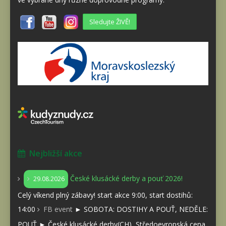
Sledujte ŽIVĚ!
Nejbližší akce
České klusácké derby a pouť 2026!
29.08.2026
Celý víkend plný zábavy! start akce 9:00, start dostihů:
14:00
FB event
► SOBOTA: DOSTIHY A POUŤ, NEDĚLE:
POUŤ ► České klusácké derby(CH), Středoevropská cena