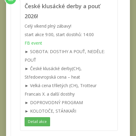
České klusácké derby a pouť
2026!
Celý víkend plný zábavy!
start akce 9:00, start dostihů: 14:00
FB event
► SOBOTA: DOSTIHY A POUŤ, NEDĚLE:
POUŤ
► České klusácké derby(CH),
Středoevropská cena – heat
► Velká cena tříletých (CH), Trotteur
Francais X. a další dostihy
► DOPROVODNÝ PROGRAM
► KOLOTOČE, STÁNKAŘI
Detail akce