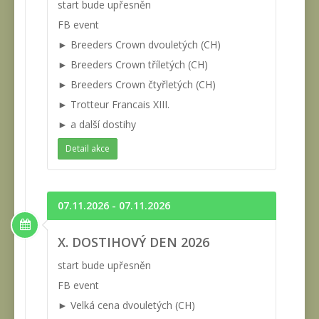
start bude upřesněn
FB event
► Breeders Crown dvouletých (CH)
► Breeders Crown tříletých (CH)
► Breeders Crown čtyřletých (CH)
► Trotteur Francais XIII.
► a další dostihy
Detail akce
07.11.2026 - 07.11.2026
X. DOSTIHOVÝ DEN 2026
start bude upřesněn
FB event
► Velká cena dvouletých (CH)