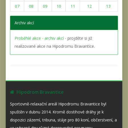
07
08
09
10
11
12
13
Archiv akcí
Proběhlé akce - archiv akcí
- projděte si již
realizované akce na Hipodromu Bravantice.
Hipodrom Bravantice
Sportovně-relaxační areál Hipodromu Bravantice byl
spuštěn v dubnu 2014. Kromě dostihové dráhy je k
dispozici zázemí, tribuna, stáje pro 80 koní, občerstvení, a
ve vybrané dny různé doprovodné programy.