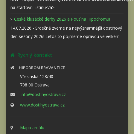
na startovní listinu</a>
České klusácké derby 2026 a Pouť na Hipodromu!
14.07.2026 - Srdečně zveme na nejvýznamnější dostihový
den sezóny 2026! Letos to pojmeme opravdu ve velkém!
Rychlý kontakt
HIPODROM BRAVANTICE
Vřesinská 128/40
708 00 Ostrava
info@dostihyostrava.cz
www.dostihyostrava.cz
Mapa areálu