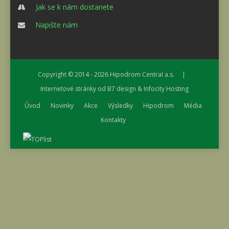
Jak se k nám dostanete
Napište nám
Copyright © 2014 - 2026
Hipodrom Central a.s.
|
Internetové stránky od
B7 design
&
Infocity Hosting
Úvod
Novinky
Akce
Výsledky
Hipodrom
Média
Kontakty