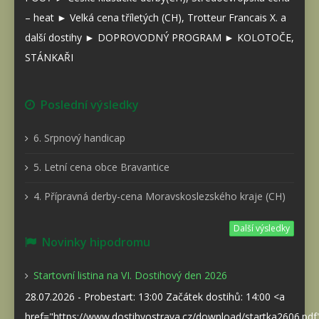
– heat ► Velká cena tříletých (CH), Trotteur Francais X. a
další dostihy ► DOPROVODNÝ PROGRAM ► KOLOTOČE,
STÁNKAŘI
Poslední výsledky
6. Srpnový handicap
5. Letní cena obce Bravantice
4. Přípravná derby-cena Moravskoslezského kraje (CH)
Další výsledky
Novinky hipodromu
Startovní listina na VI. Dostihový den 2026
28.07.2026 - Probestart: 13:00 Začátek dostihů: 14:00 <a
href="https://www.dostihyostrava.cz/download/startka2606.pd