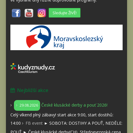
Sledujte ŽIVĚ!
Nejbližší akce
České klusácké derby a pouť 2026!
29.08.2026
Celý víkend plný zábavy! start akce 9:00, start dostihů:
14:00
FB event
► SOBOTA: DOSTIHY A POUŤ, NEDĚLE:
POUŤ ► České klusácké derby(CH), Středoevropská cena