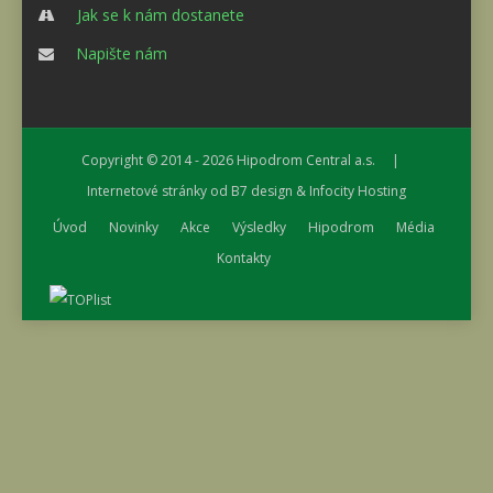
Jak se k nám dostanete
Napište nám
Copyright © 2014 - 2026
Hipodrom Central a.s.
|
Internetové stránky od
B7 design
&
Infocity Hosting
Úvod
Novinky
Akce
Výsledky
Hipodrom
Média
Kontakty