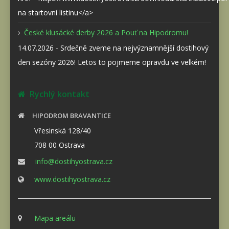
na startovní listinu</a>
České klusácké derby 2026 a Pouť na Hipodromu!
14.07.2026 - Srdečně zveme na nejvýznamnější dostihový
den sezóny 2026! Letos to pojmeme opravdu ve velkém!
Rychlý kontakt
HIPODROM BRAVANTICE
Vřesinská 128/40
708 00 Ostrava
info@dostihyostrava.cz
www.dostihyostrava.cz
Mapa areálu