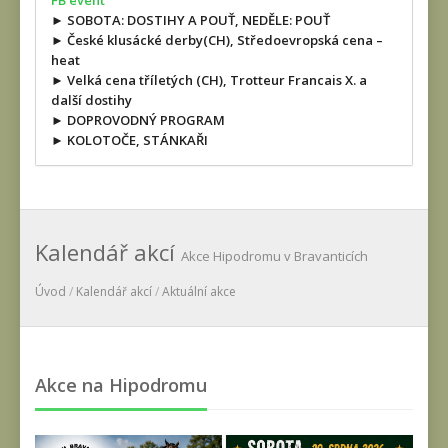
FB event
► SOBOTA: DOSTIHY A POUŤ, NEDĚLE: POUŤ
► České klusácké derby(CH), Středoevropská cena –
heat
► Velká cena tříletých (CH), Trotteur Francais X. a
další dostihy
► DOPROVODNÝ PROGRAM
► KOLOTOČE, STÁNKAŘI
Kalendář akcí
Akce Hipodromu v Bravanticích
Úvod
/
Kalendář akcí
/
Aktuální akce
Akce na Hipodromu