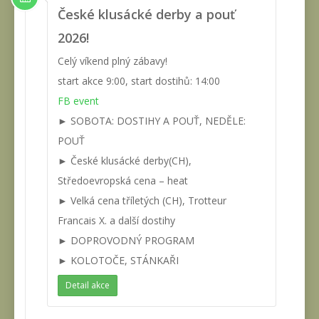
České klusácké derby a pouť
2026!
Celý víkend plný zábavy!
start akce 9:00, start dostihů: 14:00
FB event
► SOBOTA: DOSTIHY A POUŤ, NEDĚLE:
POUŤ
► České klusácké derby(CH),
Středoevropská cena – heat
► Velká cena tříletých (CH), Trotteur
Francais X. a další dostihy
► DOPROVODNÝ PROGRAM
► KOLOTOČE, STÁNKAŘI
Detail akce