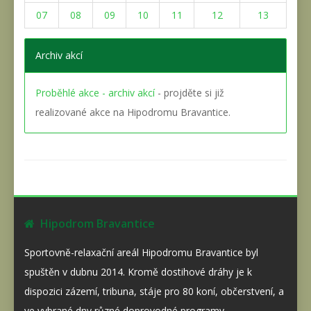
07
08
09
10
11
12
13
Archiv akcí
Proběhlé akce - archiv akcí
- projděte si již
realizované akce na Hipodromu Bravantice.
Hipodrom Bravantice
Sportovně-relaxační areál Hipodromu Bravantice byl
spuštěn v dubnu 2014. Kromě dostihové dráhy je k
dispozici zázemí, tribuna, stáje pro 80 koní, občerstvení, a
ve vybrané dny různé doprovodné programy.