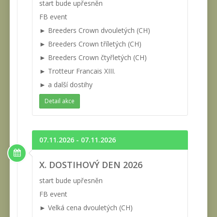
start bude upřesněn
FB event
► Breeders Crown dvouletých (CH)
► Breeders Crown tříletých (CH)
► Breeders Crown čtyřletých (CH)
► Trotteur Francais XIII.
► a další dostihy
Detail akce
07.11.2026 - 07.11.2026
X. DOSTIHOVÝ DEN 2026
start bude upřesněn
FB event
► Velká cena dvouletých (CH)