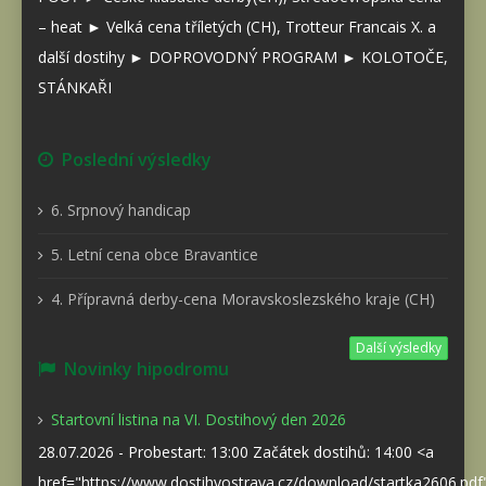
– heat ► Velká cena tříletých (CH), Trotteur Francais X. a
další dostihy ► DOPROVODNÝ PROGRAM ► KOLOTOČE,
STÁNKAŘI
Poslední výsledky
6. Srpnový handicap
5. Letní cena obce Bravantice
4. Přípravná derby-cena Moravskoslezského kraje (CH)
Další výsledky
Novinky hipodromu
Startovní listina na VI. Dostihový den 2026
28.07.2026 - Probestart: 13:00 Začátek dostihů: 14:00 <a
href="https://www.dostihyostrava.cz/download/startka2606.pd