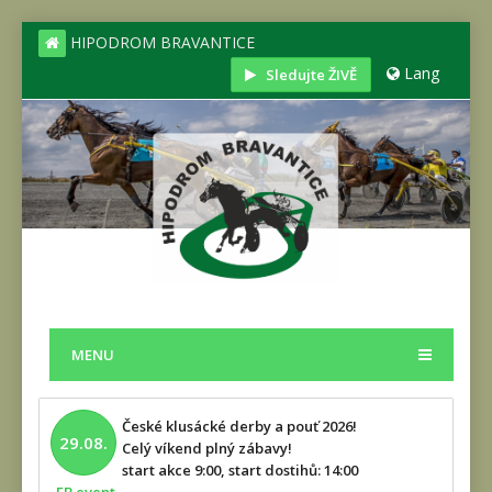
HIPODROM BRAVANTICE
Lang
Sledujte ŽIVĚ
MENU
České klusácké derby a pouť 2026!
29.08.
Celý víkend plný zábavy!
start akce 9:00, start dostihů: 14:00