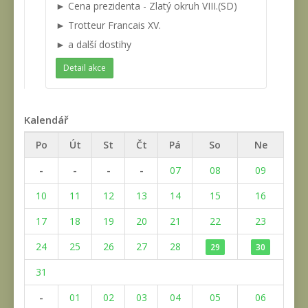
► Cena prezidenta - Zlatý okruh VIII.(SD)
► Trotteur Francais XV.
► a další dostihy
Detail akce
Kalendář
Po
Út
St
Čt
Pá
So
Ne
-
-
-
-
07
08
09
10
11
12
13
14
15
16
17
18
19
20
21
22
23
24
25
26
27
28
29
30
31
-
01
02
03
04
05
06