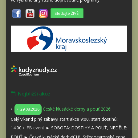
Sledujte ŽIVĚ!
Nejbližší akce
České klusácké derby a pouť 2026!
29.08.2026
Celý víkend plný zábavy! start akce 9:00, start dostihů:
14:00
FB event
► SOBOTA: DOSTIHY A POUŤ, NEDĚLE:
POUŤ ► České klusácké derby(CH), Středoevropská cena