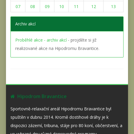
07
08
09
10
11
12
13
Archiv akcí
Proběhlé akce - archiv akcí
- projděte si již
realizované akce na Hipodromu Bravantice.
Hipodrom Bravantice
Sportovně-relaxační areál Hipodromu Bravantice byl
spuštěn v dubnu 2014. Kromě dostihové dráhy je k
dispozici zázemí, tribuna, stáje pro 80 koní, občerstvení, a
ve vybrané dny různé doprovodné programy.