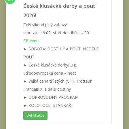
České klusácké derby a pouť
2026!
Celý víkend plný zábavy!
start akce 9:00, start dostihů: 14:00
FB event
► SOBOTA: DOSTIHY A POUŤ, NEDĚLE:
POUŤ
► České klusácké derby(CH),
Středoevropská cena – heat
► Velká cena tříletých (CH), Trotteur
Francais X. a další dostihy
► DOPROVODNÝ PROGRAM
► KOLOTOČE, STÁNKAŘI
Detail akce