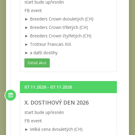
start bude upřesněn
FB event
► Breeders Crown dvouletých (CH)
► Breeders Crown tříletých (CH)
► Breeders Crown čtyřletých (CH)
► Trotteur Francais XIII.
► a další dostihy
Detail akce
07.11.2026 - 07.11.2026
X. DOSTIHOVÝ DEN 2026
start bude upřesněn
FB event
► Velká cena dvouletých (CH)