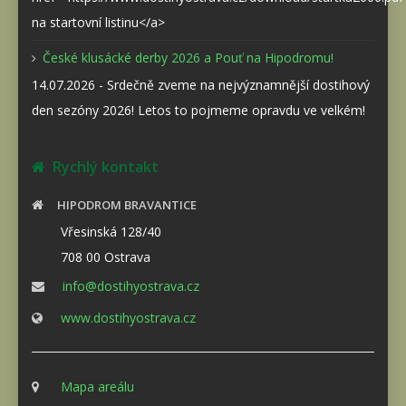
na startovní listinu</a>
České klusácké derby 2026 a Pouť na Hipodromu!
14.07.2026 - Srdečně zveme na nejvýznamnější dostihový
den sezóny 2026! Letos to pojmeme opravdu ve velkém!
Rychlý kontakt
HIPODROM BRAVANTICE
Vřesinská 128/40
708 00 Ostrava
info@dostihyostrava.cz
www.dostihyostrava.cz
Mapa areálu