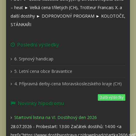
– heat ► Velká cena tříletých (CH), Trotteur Francais X. a
další dostihy ► DOPROVODNÝ PROGRAM ► KOLOTOČE,
STÁNKAŘI
Poslední výsledky
6. Srpnový handicap
5. Letní cena obce Bravantice
4. Přípravná derby-cena Moravskoslezského kraje (CH)
Další výsledky
Novinky hipodromu
Startovní listina na VI. Dostihový den 2026
28.07.2026 - Probestart: 13:00 Začátek dostihů: 14:00 <a
href="https://www.dostihyostrava.cz/download/startka2606.pd