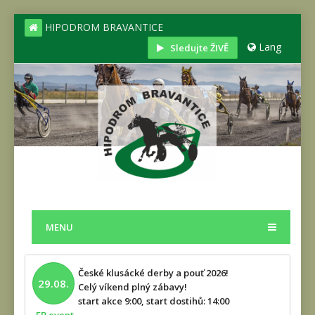
HIPODROM BRAVANTICE
Lang
Sledujte ŽIVĚ
MENU
České klusácké derby a pouť 2026!
29.08.
Celý víkend plný zábavy!
start akce 9:00, start dostihů: 14:00