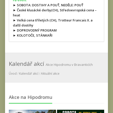
FB event
► SOBOTA: DOSTIHY A POUŤ, NEDĚLE: POUŤ
► České klusácké derby(CH), Středoevropská cena –
heat
► Velká cena tříletých (CH), Trotteur Francais X. a
další dostihy
► DOPROVODNÝ PROGRAM
► KOLOTOČE, STÁNKAŘI
Kalendář akcí
Akce Hipodromu v Bravanticích
Úvod
/
Kalendář akcí
/
Aktuální akce
Akce na Hipodromu