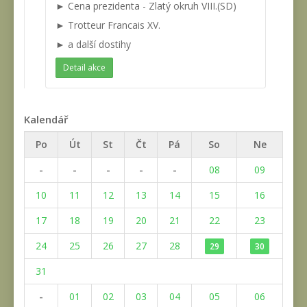
► Cena prezidenta - Zlatý okruh VIII.(SD)
► Trotteur Francais XV.
► a další dostihy
Detail akce
Kalendář
Po
Út
St
Čt
Pá
So
Ne
-
-
-
-
-
08
09
10
11
12
13
14
15
16
17
18
19
20
21
22
23
24
25
26
27
28
29
30
31
-
01
02
03
04
05
06