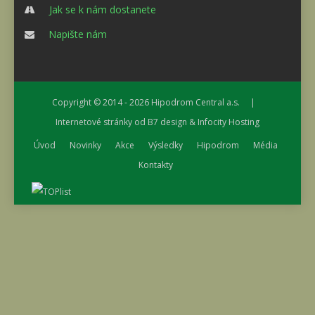
Jak se k nám dostanete
Napište nám
Copyright © 2014 - 2026
Hipodrom Central a.s.
|
Internetové stránky od
B7 design
&
Infocity Hosting
Úvod
Novinky
Akce
Výsledky
Hipodrom
Média
Kontakty