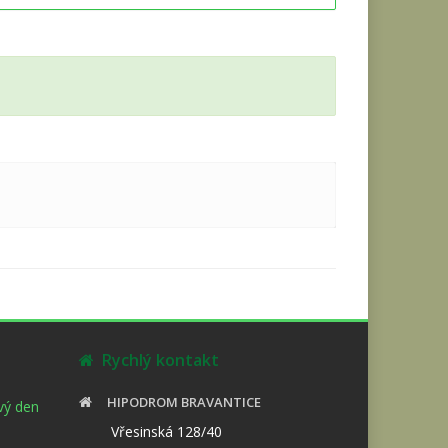
Rychlý kontakt
HIPODROM BRAVANTICE
ový den
Vřesinská 128/40