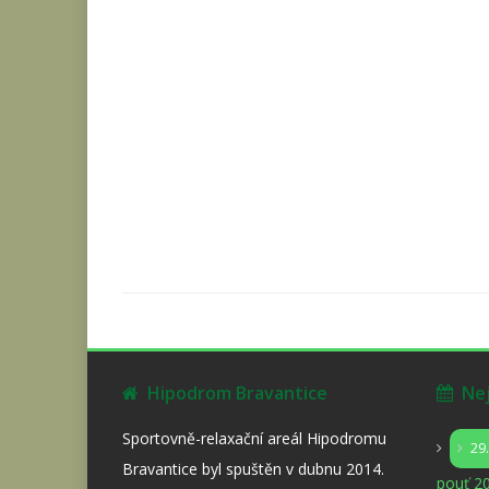
Hipodrom Bravantice
Nejb
Sportovně-relaxační areál Hipodromu
29
Bravantice byl spuštěn v dubnu 2014.
pouť 20