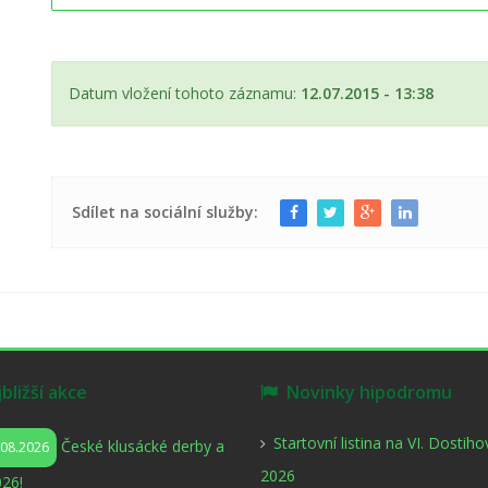
Datum vložení tohoto záznamu:
12.07.2015 - 13:38
Sdílet na sociální služby:
ližší akce
Novinky hipodromu
Startovní listina na VI. Dostih
České klusácké derby a
.08.2026
2026
26!