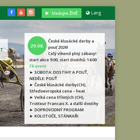
Lang
Sledujte ŽIVĚ
České klusácké derby a
29.08.
pouť 2026!
T
Celý víkend plný zábavy!
start akce 9:00, start dostihů: 14:00
FB event
► SOBOTA: DOSTIHY A POUŤ,
NEDĚLE: POUŤ
► České klusácké derby(CH),
Středoevropská cena – heat
► Velká cena tříletých (CH),
Trotteur Francais X. a další dostihy
► DOPROVODNÝ PROGRAM
► KOLOTOČE, STÁNKAŘI