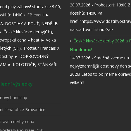
28.07.2026 - Probestart: 13:00 
kend plný zábavy! start akce 9:00,
dostihů: 14:00 <a
ostihů: 14:00
FB event
►
href="https://www.dostihyostra
: DOSTIHY A POUŤ, NEDĚLE:
na startovní listinu</a>
 České klusácké derby(CH),
evropská cena – heat ► Velká
České klusácké derby 2026 a 
íletých (CH), Trotteur Francais X.
Hipodromu!
í dostihy ► DOPROVODNÝ
14.07.2026 - Srdečně zveme na
AM ► KOLOTOČE, STÁNKAŘI
nejvýznamnější dostihový den 
2026! Letos to pojmeme opravd
velkém!
ední výsledky
pnový handicap
tní cena obce Bravantice
ípravná derby-cena
koslezského kraje (CH)