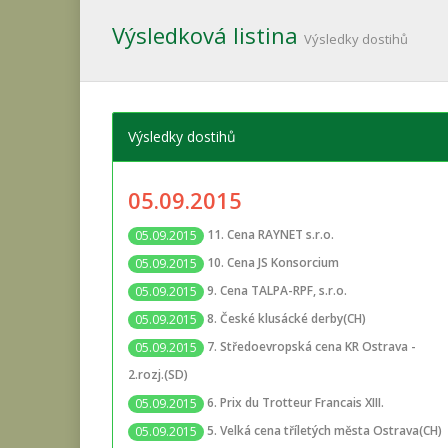
Výsledková listina
Výsledky dostihů
Výsledky dostihů
05.09.2015
11. Cena RAYNET s.r.o.
05.09.2015
10. Cena JS Konsorcium
05.09.2015
9. Cena TALPA-RPF, s.r.o.
05.09.2015
8. České klusácké derby(CH)
05.09.2015
7. Středoevropská cena KR Ostrava -
05.09.2015
2.rozj.(SD)
6. Prix du Trotteur Francais XIII.
05.09.2015
5. Velká cena tříletých města Ostrava(CH)
05.09.2015