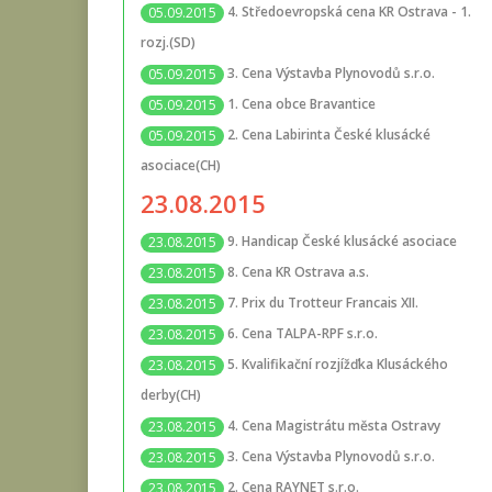
4. Středoevropská cena KR Ostrava - 1.
05.09.2015
rozj.(SD)
3. Cena Výstavba Plynovodů s.r.o.
05.09.2015
1. Cena obce Bravantice
05.09.2015
2. Cena Labirinta České klusácké
05.09.2015
asociace(CH)
23.08.2015
9. Handicap České klusácké asociace
23.08.2015
8. Cena KR Ostrava a.s.
23.08.2015
7. Prix du Trotteur Francais XII.
23.08.2015
6. Cena TALPA-RPF s.r.o.
23.08.2015
5. Kvalifikační rozjížďka Klusáckého
23.08.2015
derby(CH)
4. Cena Magistrátu města Ostravy
23.08.2015
3. Cena Výstavba Plynovodů s.r.o.
23.08.2015
2. Cena RAYNET s.r.o.
23.08.2015