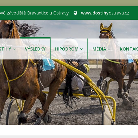
ové závodiště Bravantice u Ostravy
www.dostihy
ostrava.cz
STIHY
VÝSLEDKY
HIPODROM
MÉDIA
KONTAK