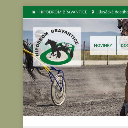
HIPODROM BRAVANTICE
Klusácké dostih
NOVINKY
DO