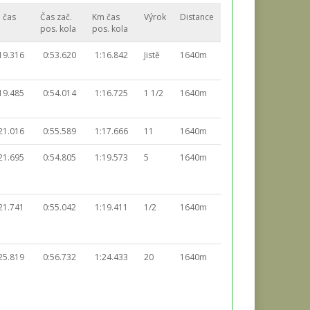
 čas
Čas zač.
Km čas
Výrok
Distance
pos. kola
pos. kola
19.316
0:53.620
1:16.842
Jistě
1640m
19.485
0:54.014
1:16.725
1 1/2
1640m
21.016
0:55.589
1:17.666
11
1640m
21.695
0:54.805
1:19.573
5
1640m
21.741
0:55.042
1:19.411
1/2
1640m
25.819
0:56.732
1:24.433
20
1640m