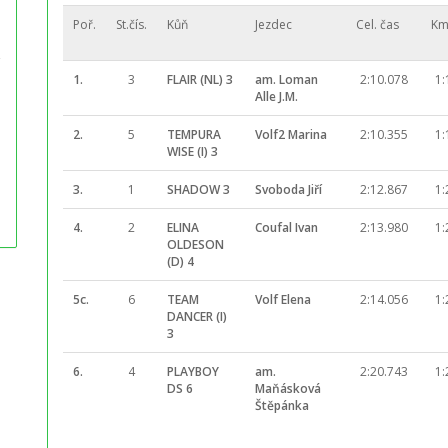
Poř.
St.čís.
Kůň
Jezdec
Cel. čas
Km
1.
3
FLAIR (NL) 3
am. Loman
2:10.078
1:
Alle J.M.
2.
5
TEMPURA
Volf2 Marina
2:10.355
1:
WISE (I) 3
3.
1
SHADOW 3
Svoboda Jiří
2:12.867
1:
4.
2
ELINA
Coufal Ivan
2:13.980
1:
OLDESON
(D) 4
5c.
6
TEAM
Volf Elena
2:14.056
1:
DANCER (I)
3
6.
4
PLAYBOY
am.
2:20.743
1:
DS 6
Maňásková
Štěpánka