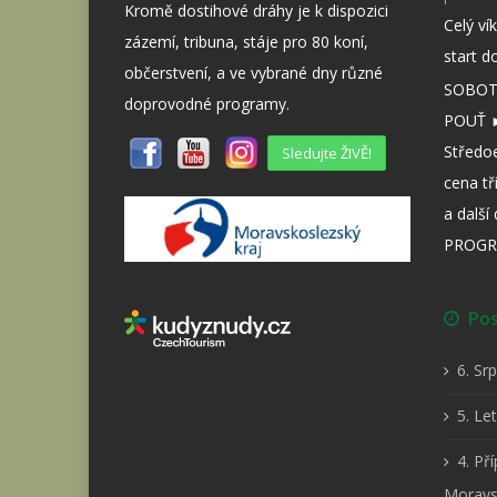
Kromě dostihové dráhy je k dispozici
Celý ví
zázemí, tribuna, stáje pro 80 koní,
start d
občerstvení, a ve vybrané dny různé
SOBOTA
doprovodné programy.
POUŤ ►
Středo
Sledujte ŽIVĚ!
cena tř
a dalš
PROGR
Posl
6. Sr
5. Le
4. Př
Moravs