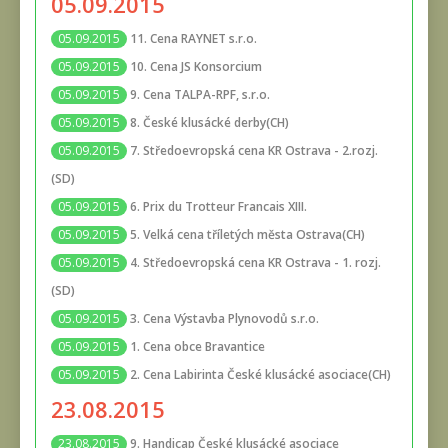
05.09.2015
11. Cena RAYNET s.r.o.
05.09.2015
10. Cena JS Konsorcium
05.09.2015
9. Cena TALPA-RPF, s.r.o.
05.09.2015
8. České klusácké derby(CH)
05.09.2015
7. Středoevropská cena KR Ostrava - 2.rozj.
05.09.2015
(SD)
6. Prix du Trotteur Francais XIII.
05.09.2015
5. Velká cena tříletých města Ostrava(CH)
05.09.2015
4. Středoevropská cena KR Ostrava - 1. rozj.
05.09.2015
(SD)
3. Cena Výstavba Plynovodů s.r.o.
05.09.2015
1. Cena obce Bravantice
05.09.2015
2. Cena Labirinta České klusácké asociace(CH)
05.09.2015
23.08.2015
9. Handicap České klusácké asociace
23.08.2015