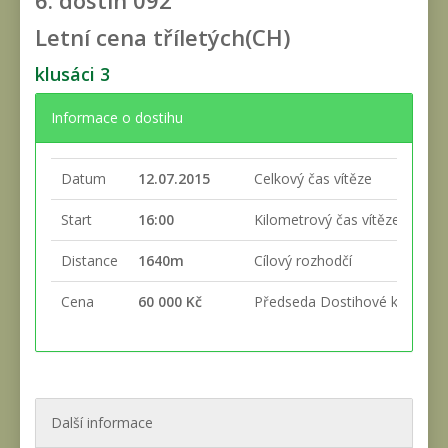
6. dostih
092
Letní cena tříletých(CH)
klusáci 3
Informace o dostihu
Datum
12.07.2015
Celkový čas vítěze
Start
16:00
Kilometrový čas vítěze
Distance
1640m
Cílový rozhodčí
Cena
60 000 Kč
Předseda Dostihové komise
Další informace