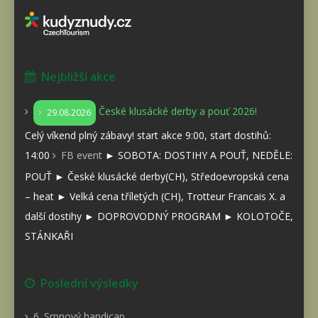
Nejbližší akce
České klusácké derby a pouť 2026!
29.08.2026
Celý víkend plný zábavy! start akce 9:00, start dostihů:
14:00
FB event
► SOBOTA: DOSTIHY A POUŤ, NEDĚLE:
POUŤ ► České klusácké derby(CH), Středoevropská cena
– heat ► Velká cena tříletých (CH), Trotteur Francais X. a
další dostihy ► DOPROVODNÝ PROGRAM ► KOLOTOČE,
STÁNKAŘI
Poslední výsledky
6. Srpnový handicap