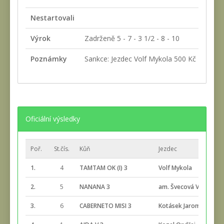
Nestartovali
Výrok
Zadrženě 5 - 7 - 3 1/2 - 8 - 10
Poznámky
Sankce: Jezdec Volf Mykola 500 Kč za nebez
Oficiální výsledky
Poř.
St.čís.
Kůň
Jezdec
1.
4
TAMTAM OK (I) 3
Volf Mykola
2.
5
NANANA 3
am. Švecová Vendula
3.
6
CABERNETO MISI 3
Kotásek Jaromír