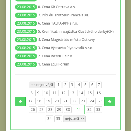
8. Cena KR Ostrava a.s.
23.08.2015
7. Prix du Trotteur Francais XII.
23.08.2015
6. Cena TALPA-RPF s.r.o.
23.08.2015
5. Kvalifikační rozjížďka Klusáckého derby(CH)
23.08.2015
4. Cena Magistrátu města Ostravy
23.08.2015
3. Cena Výstavba Plynovodů s.r.o.
23.08.2015
2. Cena RAYNET s.r.o.
23.08.2015
1. Cena Equi Forum
23.08.2015
<< nejnovější
1
2
3
4
5
6
7
8
9
10
11
12
13
14
15
16
17
18
19
20
21
22
23
24
25
26
27
28
29
30
31
32
33
34
35
nejstarší >>