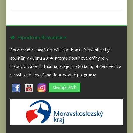
Hipodrom Bravantice
Sportovně-relaxační areál Hipodromu Bravantice byl
spuštěn v dubnu 2014. Kromě dostihové dráhy je k
dispozici zázemí, tribuna, stáje pro 80 koní, občerstvení, a
ve vybrané dny různé doprovodné programy.
Sledujte ŽIVĚ!