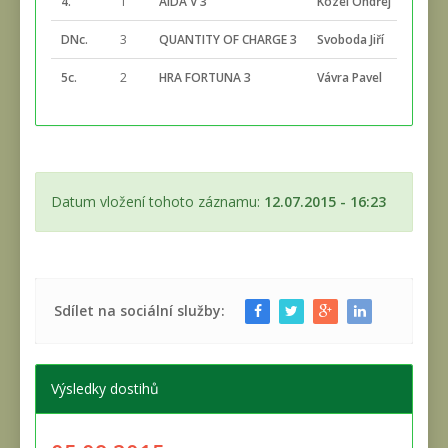
4.
1
AIDA V 3
Kozel Ondřej
DNc.
3
QUANTITY OF CHARGE 3
Svoboda Jiří
5c.
2
HRA FORTUNA 3
Vávra Pavel
Datum vložení tohoto záznamu:
12.07.2015 - 16:23
Sdílet na sociální služby:
Výsledky dostihů