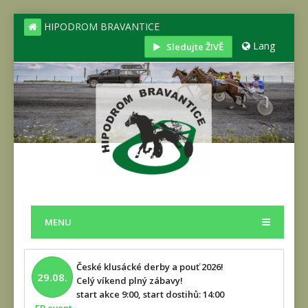
HIPODROM BRAVANTICE
Lang
Sledujte ŽIVĚ
MENU
České klusácké derby a pouť 2026!
29.08.
Celý víkend plný zábavy!
start akce 9:00, start dostihů: 14:00