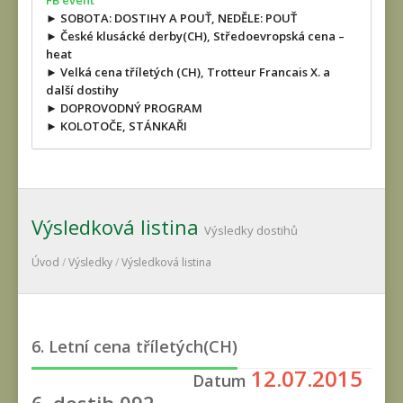
FB event
► SOBOTA: DOSTIHY A POUŤ, NEDĚLE: POUŤ
► České klusácké derby(CH), Středoevropská cena –
heat
► Velká cena tříletých (CH), Trotteur Francais X. a
další dostihy
► DOPROVODNÝ PROGRAM
► KOLOTOČE, STÁNKAŘI
Výsledková listina
Výsledky dostihů
Úvod
/
Výsledky
/
Výsledková listina
6. Letní cena tříletých(CH)
12.07.2015
Datum