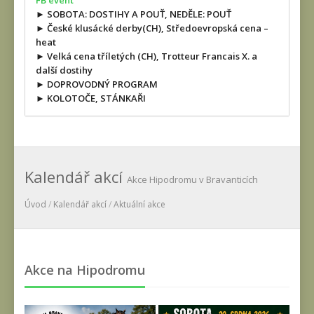
FB event
► SOBOTA: DOSTIHY A POUŤ, NEDĚLE: POUŤ
► České klusácké derby(CH), Středoevropská cena –
heat
► Velká cena tříletých (CH), Trotteur Francais X. a
další dostihy
► DOPROVODNÝ PROGRAM
► KOLOTOČE, STÁNKAŘI
Kalendář akcí
Akce Hipodromu v Bravanticích
Úvod
/
Kalendář akcí
/
Aktuální akce
Akce na Hipodromu