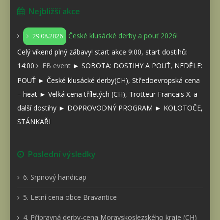
Nejbližší akce
České klusácké derby a pouť 2026!
29.08.2026
Celý víkend plný zábavy! start akce 9:00, start dostihů:
14:00
FB event
► SOBOTA: DOSTIHY A POUŤ, NEDĚLE:
POUŤ ► České klusácké derby(CH), Středoevropská cena
– heat ► Velká cena tříletých (CH), Trotteur Francais X. a
další dostihy ► DOPROVODNÝ PROGRAM ► KOLOTOČE,
STÁNKAŘI
Poslední výsledky
6. Srpnový handicap
5. Letní cena obce Bravantice
4. Přípravná derby-cena Moravskoslezského kraje (CH)