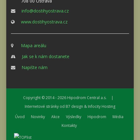
708 00 Ostrava
info@dostihyostrava.cz
www.dostihyostrava.cz
Mapa areálu
Jak se k nám dostanete
Napište nám
Copyright © 2014 - 2026
Hipodrom Central a.s.
|
Internetové stránky od
B7 design
&
Infocity Hosting
Úvod
Novinky
Akce
Výsledky
Hipodrom
Média
Kontakty