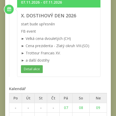
07.11.2026 - 07.11.2026
X. DOSTIHOVÝ DEN 2026
start bude upřesněn
FB event
► Velká cena dvouletých (CH)
► Cena prezidenta - Zlatý okruh VIII.(SD)
► Trotteur Francais XV.
► a další dostihy
Detail akce
Kalendář
Po
Út
St
Čt
Pá
So
Ne
-
-
-
-
07
08
09