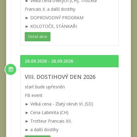
► Velká cena tříletých (CH), Trotteur
Francais X. a další dostihy
► DOPROVODNÝ PROGRAM
► KOLOTOČE, STÁNKAŘI
Detail akce
26.09.2026 - 26.09.2026
VIII. DOSTIHOVÝ DEN 2026
start bude upřesněn
FB event
► Velká cena - Zlatý okruh VI. (SD)
► Cena Labirinta (CH)
► Trotteur Francais XII.
► a další dostihy