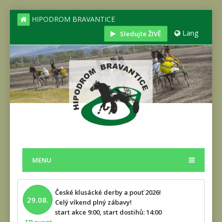
HIPODROM BRAVANTICE
Lang
Sledujte ŽIVĚ
MENU
České klusácké derby a pouť 2026!
29.08.
Celý víkend plný zábavy!
start akce 9:00, start dostihů: 14:00