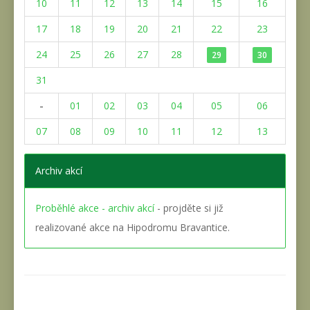
10
11
12
13
14
15
16
17
18
19
20
21
22
23
24
25
26
27
28
29
30
31
-
01
02
03
04
05
06
07
08
09
10
11
12
13
Archiv akcí
Proběhlé akce - archiv akcí
- projděte si již
realizované akce na Hipodromu Bravantice.