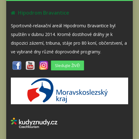
Hipodrom Bravantice
Sportovně-relaxační areál Hipodromu Bravantice byl
spuštěn v dubnu 2014. Kromě dostihové dráhy je k
dispozici zázemí, tribuna, stáje pro 80 koní, občerstvení, a
ve vybrané dny různé doprovodné programy.
Sledujte ŽIVĚ!