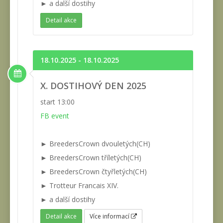
► a další dostihy
Detail akce
18.10.2025 - 18.10.2025
X. DOSTIHOVÝ DEN 2025
start 13:00
FB event
► BreedersCrown dvouletých(CH)
► BreedersCrown tříletých(CH)
► BreedersCrown čtyřletých(CH)
► Trotteur Francais XIV.
► a další dostihy
Detail akce
Více informací