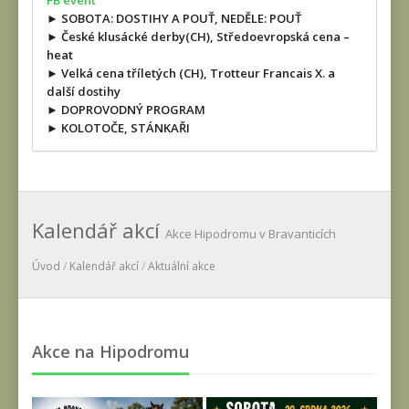
FB event
► SOBOTA: DOSTIHY A POUŤ, NEDĚLE: POUŤ
► České klusácké derby(CH), Středoevropská cena –
heat
► Velká cena tříletých (CH), Trotteur Francais X. a
další dostihy
► DOPROVODNÝ PROGRAM
► KOLOTOČE, STÁNKAŘI
Kalendář akcí
Akce Hipodromu v Bravanticích
Úvod
/
Kalendář akcí
/
Aktuální akce
Akce na Hipodromu