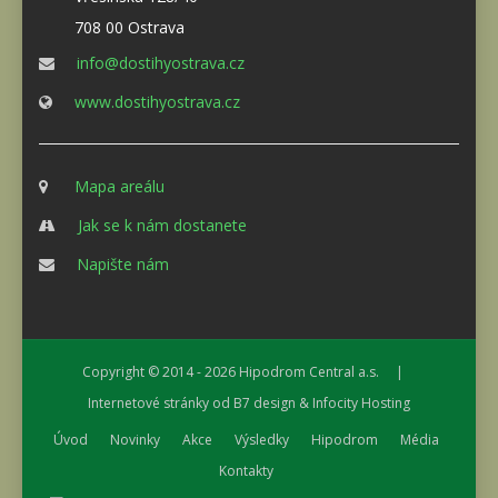
708 00 Ostrava
info@dostihyostrava.cz
www.dostihyostrava.cz
Mapa areálu
Jak se k nám dostanete
Napište nám
Copyright © 2014 - 2026
Hipodrom Central a.s.
|
Internetové stránky od
B7 design
&
Infocity Hosting
Úvod
Novinky
Akce
Výsledky
Hipodrom
Média
Kontakty