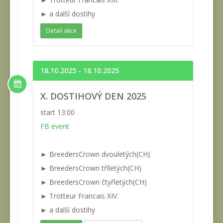
► a další dostihy
Detail akce
18.10.2025 - 18.10.2025
X. DOSTIHOVÝ DEN 2025
start 13:00
FB event
► BreedersCrown dvouletých(CH)
► BreedersCrown tříletých(CH)
► BreedersCrown čtyřletých(CH)
► Trotteur Francais XIV.
► a další dostihy