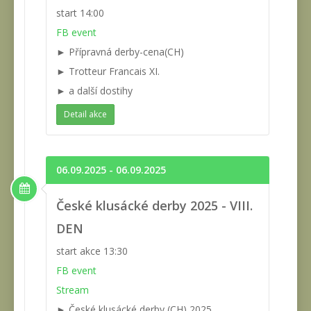
start 14:00
FB event
► Přípravná derby-cena(CH)
► Trotteur Francais XI.
► a další dostihy
Detail akce
06.09.2025 - 06.09.2025
České klusácké derby 2025 - VIII.
DEN
start akce 13:30
FB event
Stream
► České klusácké derby (CH) 2025