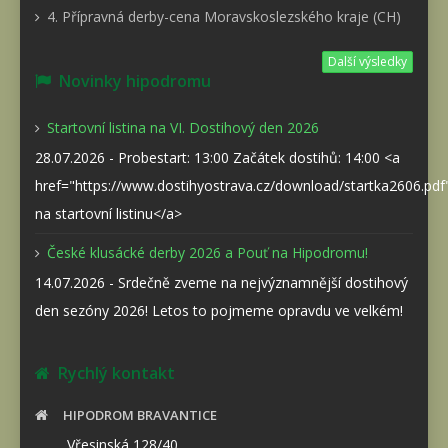
4. Přípravná derby-cena Moravskoslezského kraje (CH)
Další výsledky
Novinky hipodromu
Startovní listina na VI. Dostihový den 2026
28.07.2026 - Probestart: 13:00 Začátek dostihů: 14:00 <a
href="https://www.dostihyostrava.cz/download/startka2606.pd
na startovní listinu</a>
České klusácké derby 2026 a Pouť na Hipodromu!
14.07.2026 - Srdečně zveme na nejvýznamnější dostihový
den sezóny 2026! Letos to pojmeme opravdu ve velkém!
Rychlý kontakt
HIPODROM BRAVANTICE
Vřesinská 128/40