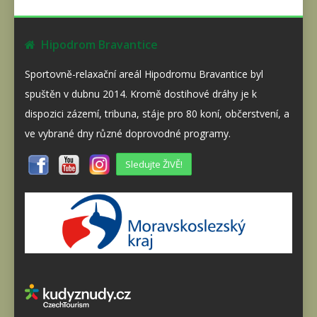
Hipodrom Bravantice
Sportovně-relaxační areál Hipodromu Bravantice byl
spuštěn v dubnu 2014. Kromě dostihové dráhy je k
dispozici zázemí, tribuna, stáje pro 80 koní, občerstvení, a
ve vybrané dny různé doprovodné programy.
Sledujte ŽIVĚ!