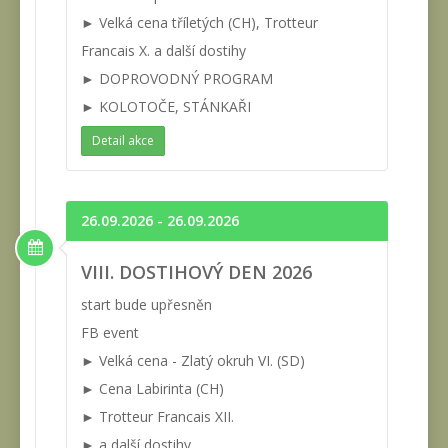
► Velká cena tříletých (CH), Trotteur
Francais X. a další dostihy
► DOPROVODNÝ PROGRAM
► KOLOTOČE, STÁNKAŘI
Detail akce
26.09.2026 - 26.09.2026
VIII. DOSTIHOVÝ DEN 2026
start bude upřesněn
FB event
► Velká cena - Zlatý okruh VI. (SD)
► Cena Labirinta (CH)
► Trotteur Francais XII.
► a další dostihy