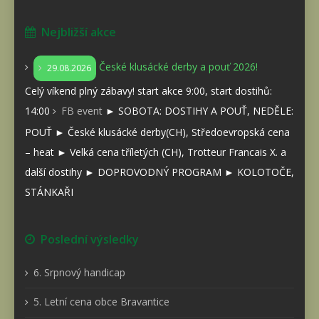
Nejbližší akce
České klusácké derby a pouť 2026!
29.08.2026
Celý víkend plný zábavy! start akce 9:00, start dostihů:
14:00
FB event
► SOBOTA: DOSTIHY A POUŤ, NEDĚLE:
POUŤ ► České klusácké derby(CH), Středoevropská cena
– heat ► Velká cena tříletých (CH), Trotteur Francais X. a
další dostihy ► DOPROVODNÝ PROGRAM ► KOLOTOČE,
STÁNKAŘI
Poslední výsledky
6. Srpnový handicap
5. Letní cena obce Bravantice