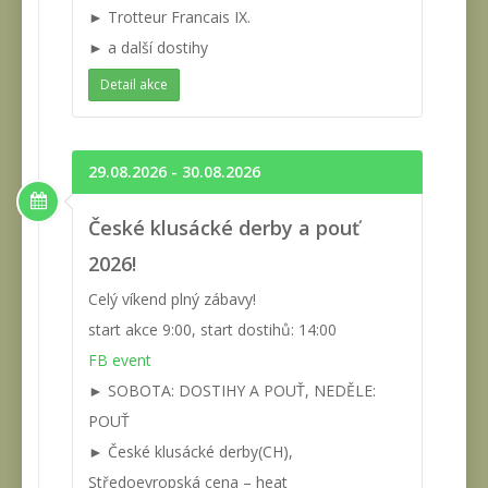
► Trotteur Francais IX.
► a další dostihy
Detail akce
29.08.2026 - 30.08.2026
České klusácké derby a pouť
2026!
Celý víkend plný zábavy!
start akce 9:00, start dostihů: 14:00
FB event
► SOBOTA: DOSTIHY A POUŤ, NEDĚLE:
POUŤ
► České klusácké derby(CH),
Středoevropská cena – heat