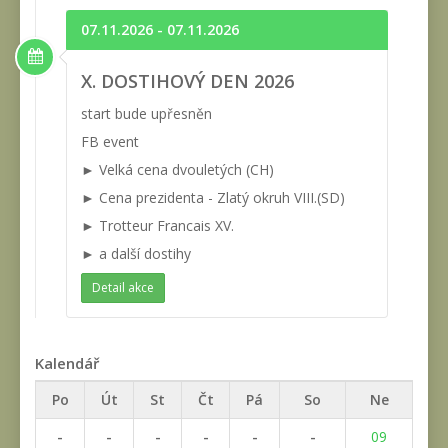
07.11.2026 - 07.11.2026
X. DOSTIHOVÝ DEN 2026
start bude upřesněn
FB event
► Velká cena dvouletých (CH)
► Cena prezidenta - Zlatý okruh VIII.(SD)
► Trotteur Francais XV.
► a další dostihy
Detail akce
Kalendář
Po
Út
St
Čt
Pá
So
Ne
-
-
-
-
-
-
09