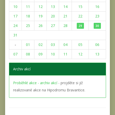
10
11
12
13
14
15
16
17
18
19
20
21
22
23
24
25
26
27
28
29
30
31
-
01
02
03
04
05
06
07
08
09
10
11
12
13
Archiv akcí
Proběhlé akce - archiv akcí
- projděte si již
realizované akce na Hipodromu Bravantice.