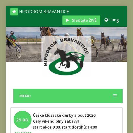
HIPODROM BRAVANTICE
Lang
Sledujte ŽIVĚ
MENU
České klusácké derby a pouť 2026!
29.08.
Celý víkend plný zábavy!
start akce 9:00, start dostihů: 14:00