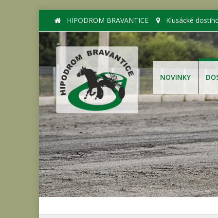
HIPODROM BRAVANTICE
Klusácké dostih
NOVINKY
DO