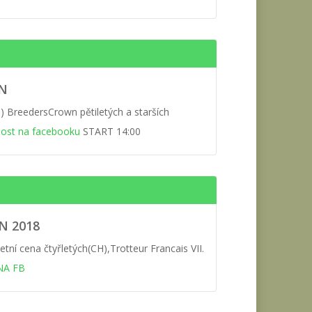
EN
 BreedersCrown pětiletých a starších
lost na facebooku
START 14:00
N 2018
etní cena čtyřletých(CH),Trotteur Francais VII.
NA FB