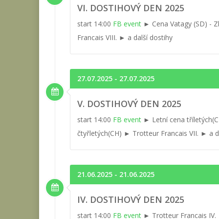
VI. DOSTIHOVÝ DEN 2025
start 14:00
FB event
► Cena Vatagy (SD) - Zl
Francais VIII. ► a další dostihy
27.07.2025 - 27.07.2025
V. DOSTIHOVÝ DEN 2025
start 14:00
FB event
► Letní cena tříletých(
čtyřletých(CH) ► Trotteur Francais VII. ► a d
21.06.2025 - 21.06.2025
IV. DOSTIHOVÝ DEN 2025
start 14:00
FB event
► Trotteur Francais IV. 