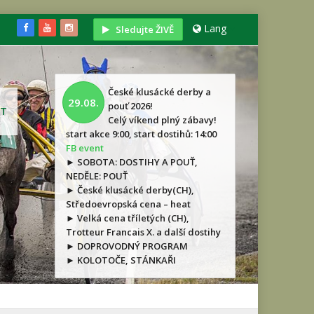
Lang
Sledujte ŽIVĚ
České klusácké derby a
29.08.
pouť 2026!
T
Celý víkend plný zábavy!
start akce 9:00, start dostihů: 14:00
FB event
► SOBOTA: DOSTIHY A POUŤ,
NEDĚLE: POUŤ
► České klusácké derby(CH),
Středoevropská cena – heat
► Velká cena tříletých (CH),
Trotteur Francais X. a další dostihy
► DOPROVODNÝ PROGRAM
► KOLOTOČE, STÁNKAŘI