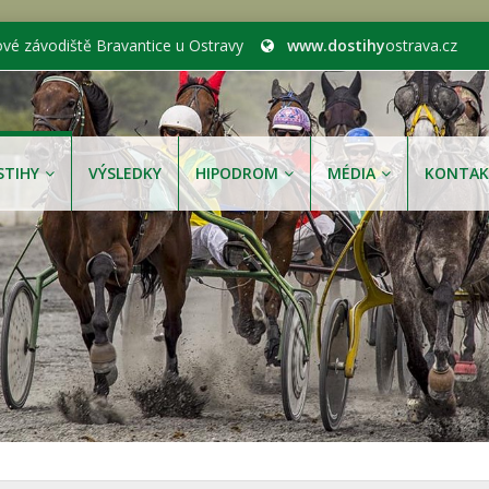
ové závodiště Bravantice u Ostravy
www.dostihy
ostrava.cz
STIHY
VÝSLEDKY
HIPODROM
MÉDIA
KONTAK