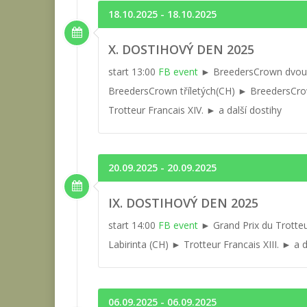
18.10.2025 - 18.10.2025
X. DOSTIHOVÝ DEN 2025
start 13:00
FB event
► BreedersCrown dvou
BreedersCrown tříletých(CH) ► BreedersCro
Trotteur Francais XIV. ► a další dostihy
20.09.2025 - 20.09.2025
IX. DOSTIHOVÝ DEN 2025
start 14:00
FB event
► Grand Prix du Trotteu
Labirinta (CH) ► Trotteur Francais XIII. ► a d
06.09.2025 - 06.09.2025