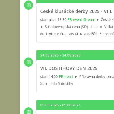
České klusácké derby 2025 - VIII
start akce 13:30
FB event
Stream
► České kl
► Středoevropská cena (SD) - heat ► Velká c
du Trotteur Francais XI. ► a dalších 5 dos
24.08.2025 - 24.08.2025
VII. DOSTIHOVÝ DEN 2025
start 14:00
FB event
► Přípravná derby-cena
XI. ► a další dostihy
09.08.2025 - 09.08.2025