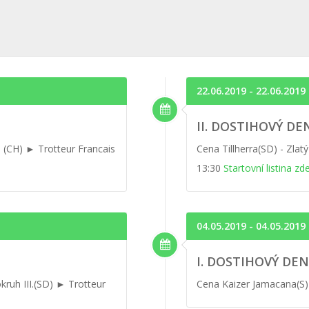
22.06.2019 - 22.06.2019
II. DOSTIHOVÝ DE
 (CH) ► Trotteur Francais
Cena Tillherra(SD) - Zlatý
13:30
Startovní listina zd
04.05.2019 - 04.05.2019
I. DOSTIHOVÝ DEN
kruh III.(SD) ► Trotteur
Cena Kaizer Jamacana(S) 