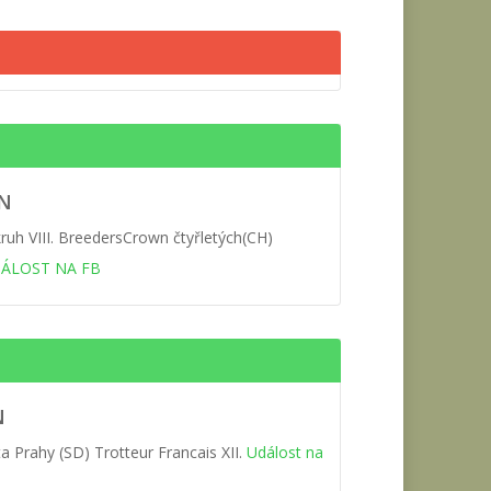
EN
ruh VIII. BreedersCrown čtyřletých(CH)
ÁLOST NA FB
N
a Prahy (SD) Trotteur Francais XII.
Událost na