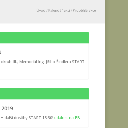
Úvod
/
Kalendář akcí
/
Proběhlé akce
N
 okruh III., Memoriál Ing. Jiřího Šindlera START
e
 2019
+ další dostihy START 13:30!
událost na FB