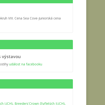
kruh VIII. Cena Sea Cove-Juniorská cena
s výstavou
ostihy
událost na facebooku
n
 I.(CH), Breeders'Crown čtyřletých II.(CH),