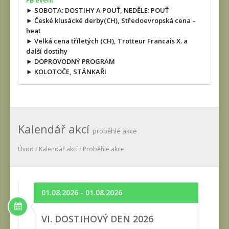
FB event
► SOBOTA: DOSTIHY A POUŤ, NEDĚLE: POUŤ
► České klusácké derby(CH), Středoevropská cena –
heat
► Velká cena tříletých (CH), Trotteur Francais X. a
další dostihy
► DOPROVODNÝ PROGRAM
► KOLOTOČE, STÁNKAŘI
Kalendář akcí
proběhlé akce
Úvod
/
Kalendář akcí
/
Proběhlé akce
01.08.2026 - 01.08.2026
VI. DOSTIHOVÝ DEN 2026