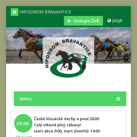
HIPODROM BRAVANTICE
Jazyk
Sledujte ŽIVĚ
MENU
České klusácké derby a pouť 2026!
29.08.
Celý víkend plný zábavy!
start akce 9:00, start dostihů: 14:00