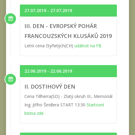
27.07.2019 - 27.07.2019
III. DEN - EVROPSKÝ POHÁR
FRANCOUZSKÝCH KLUSÁKŮ 2019
Letní cena čtyřletých(CH)
událost na FB
22.06.2019 - 22.06.2019
II. DOSTIHOVÝ DEN
Cena Tillherra(SD) - Zlatý okruh III., Memoriál
Ing. Jiřího Šindlera START 13:30
Startovní
listina zde